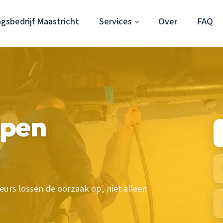
gsbedrijf Maastricht
Services
Over
FAQ
ppen
urs lossen de oorzaak op, niet alleen