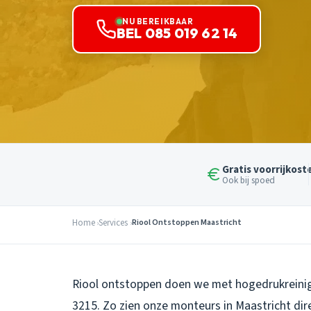
NU BEREIKBAAR
BEL 085 019 62 14
Gratis voorrijkost
Ook bij spoed
Home
Services
Riool Ontstoppen Maastricht
Riool ontstoppen doen we met hogedrukreinig
3215. Zo zien onze monteurs in Maastricht dir