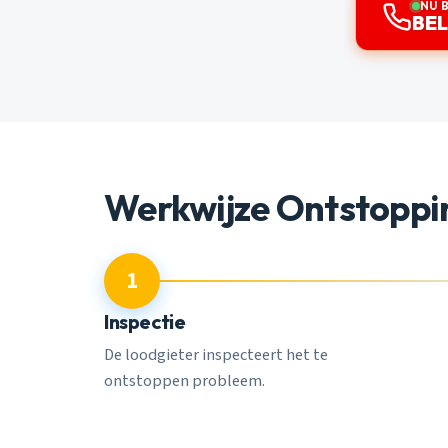
NU 
BEL
Werkwijze Ontstoppin
1
Inspectie
De loodgieter inspecteert het te
ontstoppen probleem.